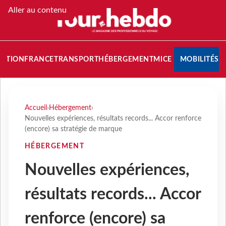
Aller au contenu
NATION
FRANCE
TRANSPORT
HÉBERGEMENT
MICE
MOBILITÉS
Accueil
›
Hébergement
›
Nouvelles expériences, résultats records... Accor renforce
(encore) sa stratégie de marque
HÉBERGEMENT
Nouvelles expériences,
résultats records... Accor
renforce (encore) sa