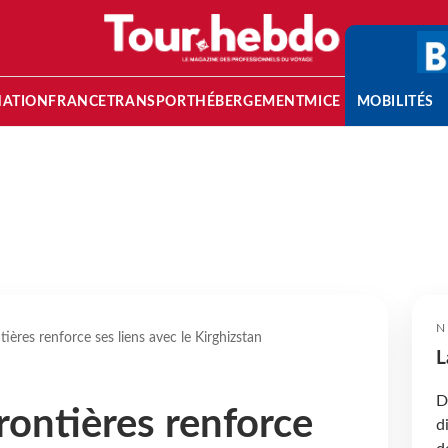
NATION
FRANCE
TRANSPORT
HÉBERGEMENT
MICE
MOBILITÉS
N
ières renforce ses liens avec le Kirghizstan
L
D
rontières renforce
d