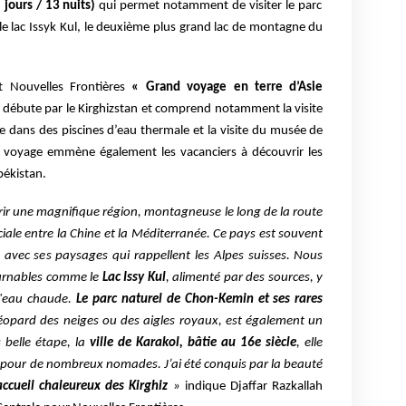
jours / 13 nuits)
qui permet notamment de visiter le parc
le lac Issyk Kul, le deuxième plus grand lac de montagne du
 Nouvelles Frontières
« Grand voyage en terre d’Asie
 débute par le Kirghizstan et comprend notamment la visite
e dans des piscines d’eau thermale et la visite du musée de
 Ce voyage emmène également les vacanciers à découvrir les
békistan.
ir une magnifique région, montagneuse le long de la route
iale entre la Chine et la Méditerranée. Ce pays est souvent
e avec ses paysages qui rappellent les Alpes suisses. Nous
ournables comme le
Lac Issy Kul
, alimenté par des sources, y
d'eau chaude.
Le parc naturel de Chon-Kemin et ses rares
léopard des neiges ou des aigles royaux, est également un
 belle étape, la
ville de Karakol, bâtie au 16e siècle
, elle
e pour de nombreux nomades. J’ai été conquis par la beauté
accueil chaleureux des Kirghiz
»
indique Djaffar Razkallah