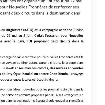
 airlines ont organisé un Eductour du 27 mai
on pour Nouvelles Frontières de renforcer ses
posant deux circuits dans la destination dans
s du Kirghizstan (KATO) et la compagnie aérienne Turkish
r du 27 mai au 2 juin. C’était l’occasion pour Nouvelles
ens avec le pays, TUI proposant deux circuits dans la
4
n charge de l’Asie centrale pour Nouvelles Frontières était le
e ce voyage au Kirghizstan. Durant 6 jours, le groupe dans
 :
Bishkek et ses marchés colorés, des nuitées en yourtes
ges de Jety-Oguz, Karakol ou encore Chon-Kemin.
Le voyage
ec des agences locales et réceptifs kirghiz.
avoir des idées nouvelles pour les prochains circuits dans la
une partie des circuits proposés par TUI à ses voyageurs. En
on dans la destination grâce au circuit Nouvelles Frontières