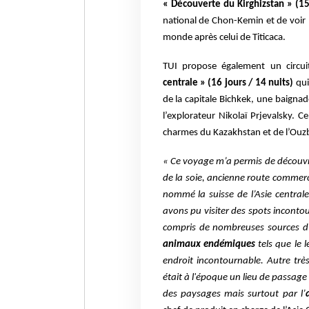
« Découverte du Kirghizstan » (15 
national de Chon-Kemin et de voir 
monde après celui de Titicaca.
TUI propose également un circuit
centrale » (16 jours / 14 nuits)
qui
de la capitale Bichkek, une baignad
l’explorateur Nikolaï Prjevalsky.
charmes du Kazakhstan et de l’Ouz
« Ce voyage m’a permis de découvr
de la soie, ancienne route commerc
nommé la suisse de l’Asie central
avons pu visiter des spots incont
compris de nombreuses sources 
animaux endémiques
tels que le 
endroit incontournable. Autre très
était à l'époque un lieu de passag
des paysages mais surtout par l’