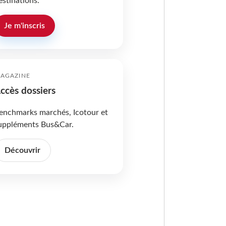
estinations.
Je m'inscris
AGAZINE
ccès dossiers
enchmarks marchés, Icotour et
uppléments Bus&Car.
Découvrir