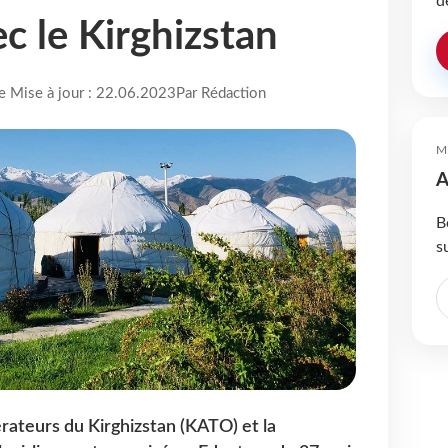
d
ec le Kirghizstan
re Mise à jour : 22.06.2023
Par Rédaction
M
A
B
s
érateurs du Kirghizstan (KATO) et la