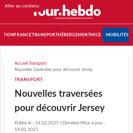
Aller au contenu
NATION
FRANCE
TRANSPORT
HÉBERGEMENT
MICE
MOBILITÉS
Accueil
›
Transport
›
Nouvelles traversées pour découvrir Jersey
TRANSPORT
Nouvelles traversées
pour découvrir Jersey
Publié le : 14.02.2025 I Dernière Mise à jour :
14.02.2025