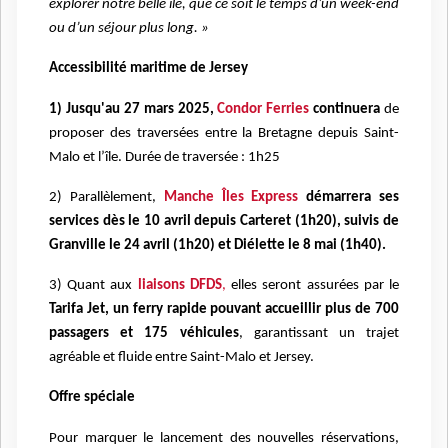
explorer notre belle île, que ce soit le temps d’un week-end
ou d’un séjour plus long. »
Accessibilité maritime de Jersey
1) Jusqu'au 27 mars 2025,
Condor Ferries
continuera
de
proposer des traversées entre la Bretagne depuis Saint-
Malo et l’île. Durée de traversée : 1h25
2) Parallèlement,
Manche Îles Express
démarrera ses
services dès le 10 avril depuis Carteret (1h20), suivis de
Granville le 24 avril (1h20) et Diélette le 8 mai (1h40).
3) Quant aux
liaisons DFDS
,
elles seront assurées par le
Tarifa Jet, un ferry rapide pouvant accueillir plus de 700
passagers et 175 véhicules
, garantissant un trajet
agréable et fluide entre Saint-Malo et Jersey.
Offre spéciale
Pour marquer le lancement des nouvelles réservations,