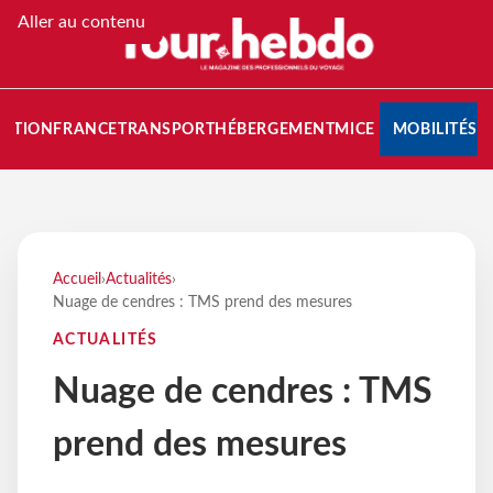
Aller au contenu
NATION
FRANCE
TRANSPORT
HÉBERGEMENT
MICE
MOBILITÉS
Accueil
›
Actualités
›
Nuage de cendres : TMS prend des mesures
ACTUALITÉS
Nuage de cendres : TMS
prend des mesures