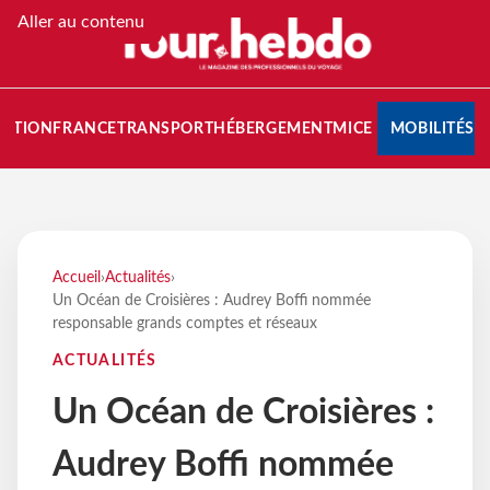
Aller au contenu
NATION
FRANCE
TRANSPORT
HÉBERGEMENT
MICE
MOBILITÉS
Accueil
›
Actualités
›
Un Océan de Croisières : Audrey Boffi nommée
responsable grands comptes et réseaux
ACTUALITÉS
Un Océan de Croisières :
Audrey Boffi nommée