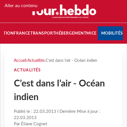
Aller au contenu
NATION
FRANCE
TRANSPORT
HÉBERGEMENT
MICE
MOBILITÉS
Accueil
›
Actualités
›
C’est dans l’air - Océan indien
ACTUALITÉS
C’est dans l’air - Océan
indien
Publié le : 22.03.2013 I Dernière Mise à jour :
22.03.2013
Par Éliane Cognet