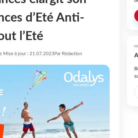
d
nces d’Eté Anti-
out l’Eté
M
re Mise à jour : 21.07.2023
Par Rédaction
A
B
s