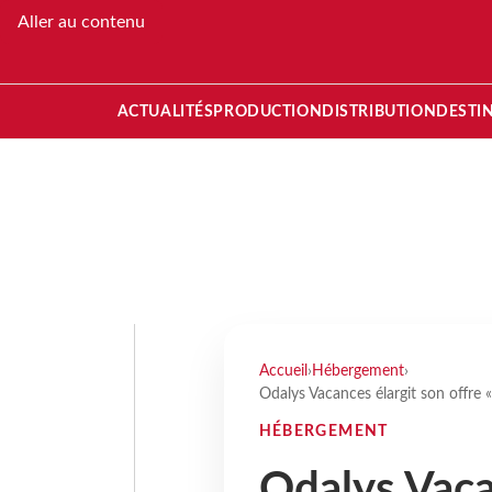
Aller au contenu
ACTUALITÉS
PRODUCTION
DISTRIBUTION
DESTI
Accueil
›
Hébergement
›
Odalys Vacances élargit son offre «
HÉBERGEMENT
Odalys Vaca