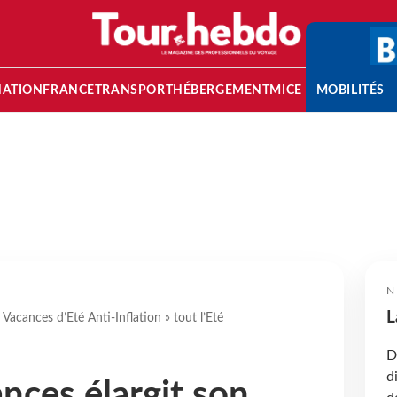
NATION
FRANCE
TRANSPORT
HÉBERGEMENT
MICE
MOBILITÉS
N
L
 Vacances d’Eté Anti-Inflation » tout l’Eté
D
d
nces élargit son