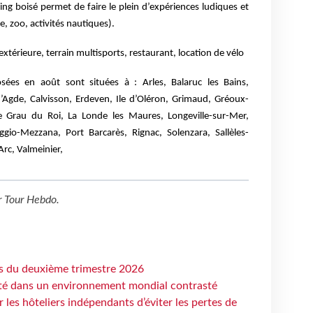
ng boisé permet de faire le plein d’expériences ludiques et
, zoo, activités nautiques).
 extérieure, terrain multisports, restaurant, location de vélo
sées en août sont situées à : Arles, Balaruc les Bains,
Agde, Calvisson, Erdeven, Ile d’Oléron, Grimaud, Gréoux-
Le Grau du Roi, La Londe les Maures, Longeville-sur-Mer,
gio-Mezzana, Port Barcarès, Rignac, Solenzara, Sallèles-
Arc, Valmeinier,
r
Tour Hebdo
.
ts du deuxième trimestre 2026
ité dans un environnement mondial contrasté
les hôteliers indépendants d’éviter les pertes de