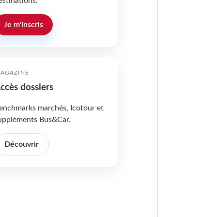
estinations.
Je m'inscris
AGAZINE
ccès dossiers
enchmarks marchés, Icotour et
uppléments Bus&Car.
Découvrir