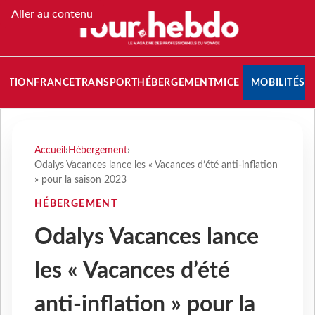
Aller au contenu
NATION
FRANCE
TRANSPORT
HÉBERGEMENT
MICE
MOBILITÉS
Accueil
›
Hébergement
›
Odalys Vacances lance les « Vacances d’été anti-inflation
» pour la saison 2023
HÉBERGEMENT
Odalys Vacances lance
les « Vacances d’été
anti-inflation » pour la