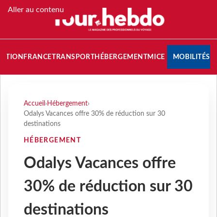
Aller au contenu
NATION
FRANCE
TRANSPORT
HÉBERGEMENT
MICE
MOBILITÉS
Accueil
›
Hébergement
›
Odalys Vacances offre 30% de réduction sur 30
destinations
HÉBERGEMENT
Odalys Vacances offre
30% de réduction sur 30
destinations