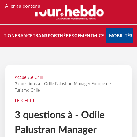
Aller au contenu
NATION
FRANCE
TRANSPORT
HÉBERGEMENT
MICE
MOBILITÉS
Accueil
›
Le Chili
›
3 questions à - Odile Palustran Manager Europe de
Turismo Chile
LE CHILI
3 questions à - Odile
Palustran Manager