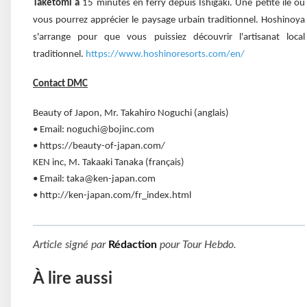
Taketomi à
15 minutes en ferry depuis Ishigaki. Une petite île où
vous pourrez apprécier le paysage urbain traditionnel. Hoshinoya
s'arrange pour que vous puissiez découvrir l'artisanat local
traditionnel.
https://www.hoshinoresorts.com/en/
Contact DMC
Beauty of Japon, Mr. Takahiro Noguchi (anglais)
• Email: noguchi@bojinc.com
• https://beauty-of-japan.com/
KEN inc, M. Takaaki Tanaka (français)
• Email: taka@ken-japan.com
• http://ken-japan.com/fr_index.html
Article signé par
Rédaction
pour
Tour Hebdo
.
À lire aussi