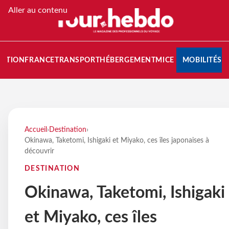
Aller au contenu
NATION
FRANCE
TRANSPORT
HÉBERGEMENT
MICE
MOBILITÉS
Accueil
›
Destination
›
Okinawa, Taketomi, Ishigaki et Miyako, ces îles japonaises à
découvrir
DESTINATION
Okinawa, Taketomi, Ishigaki
et Miyako, ces îles