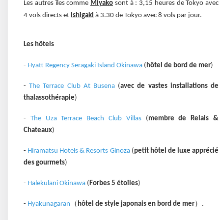
Les autres îles comme
Miyako
sont à : 3,15 heures de Tokyo avec
4 vols directs et
Ishigaki
à 3.30 de Tokyo avec 8 vols par jour.
Les hô
tels
-
Hyatt Regency Seragaki Island Okinawa
(
hôtel de bord de mer
)
-
The Terrace Club At Busena
(
avec de vastes installations de
thalassothérapie
)
-
The Uza Terrace Beach Club Villas
(
membre de Relais &
Chateaux
)
-
Hiramatsu Hotels & Resorts Ginoza
(
petit hôtel de luxe apprécié
des gourmets
)
-
Halekulani Okinawa
(
Forbes 5 étoiles
)
（
）
-
Hyakunagaran
hôtel de style japonais en bord de mer
.