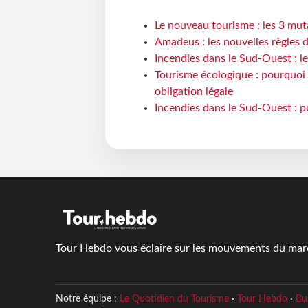
Le nouveau tourisme : les 3 mut
Amadeus : les nouvelles règles 
Incendies dans le Sud-Ouest : le
Tourisme écologique : pourquoi 
obligation légale
Incendies dans le Sud-Ouest : p
Tour Hebdo vous éclaire sur les mouvements du march
Notre équipe :
Le Quotidien du Tourisme
·
Tour Hebdo
·
Bu