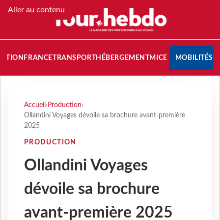
Aller au contenu
NATION
FRANCE
TRANSPORT
HÉBERGEMENT
MICE
MOBILITÉS
Accueil
›
Production
›
Ollandini Voyages dévoile sa brochure avant-première
2025
PRODUCTION
Ollandini Voyages
dévoile sa brochure
avant-première 2025