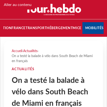
Aller au contenu
NATION
FRANCE
TRANSPORT
HÉBERGEMENT
MICE
MOBILITÉS
Accueil
›
Actualités
›
On a testé la balade à vélo dans South Beach de Miami
en français
ACTUALITÉS
On a testé la balade à
vélo dans South Beach
de Miami en français