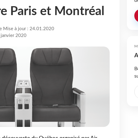
d
re Paris et Montréal
re Mise à jour : 24.01.2020
 janvier 2020
M
A
B
s