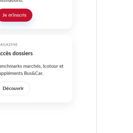
estinations.
Je m'inscris
AGAZINE
ccès dossiers
enchmarks marchés, Icotour et
uppléments Bus&Car.
Découvrir