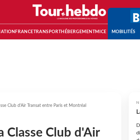
NATION
FRANCE
TRANSPORT
HÉBERGEMENT
MICE
MOBILITÉS
N
asse Club d'Air Transat entre Paris et Montréal
L
D
a Classe Club d'Air
d