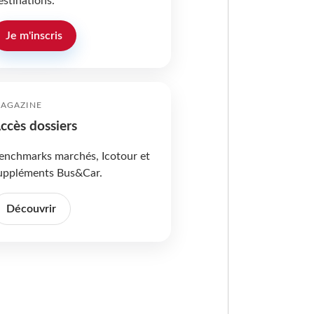
estinations.
Je m'inscris
AGAZINE
ccès dossiers
enchmarks marchés, Icotour et
uppléments Bus&Car.
Découvrir