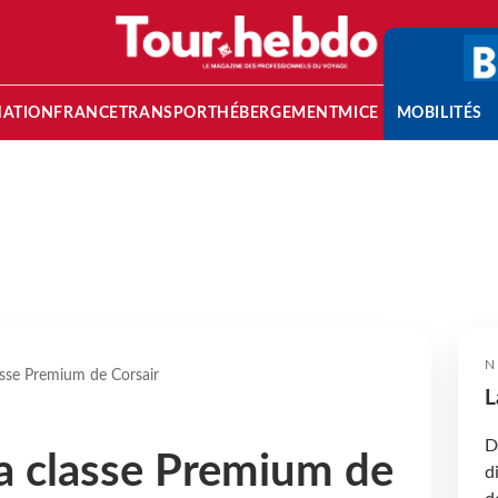
NATION
FRANCE
TRANSPORT
HÉBERGEMENT
MICE
MOBILITÉS
N
asse Premium de Corsair
L
D
la classe Premium de
d