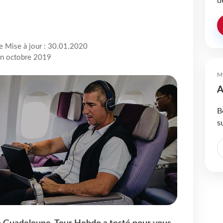
d
re Mise à jour : 30.01.2020
 en octobre 2019
M
A
B
s