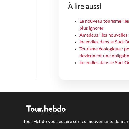
À lire aussi
Le nouveau tourisme : le
plus ignorer
Amadeus : les nouvelles 
Incendies dans le Sud-Oue
Tourisme écologique : po
deviennent une obligatio
Incendies dans le Sud-Ou
Tour Hebdo vous éclaire sur les mouvements du march