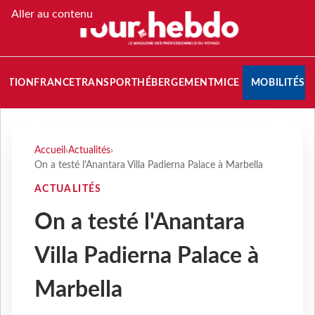
Aller au contenu
NATION
FRANCE
TRANSPORT
HÉBERGEMENT
MICE
MOBILITÉS
Accueil
›
Actualités
›
On a testé l'Anantara Villa Padierna Palace à Marbella
ACTUALITÉS
On a testé l'Anantara
Villa Padierna Palace à
Marbella