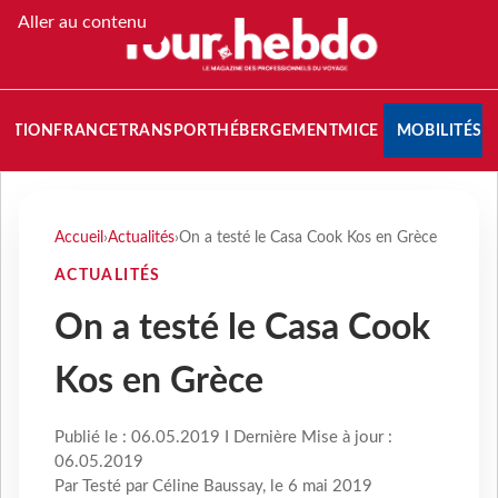
Aller au contenu
NATION
FRANCE
TRANSPORT
HÉBERGEMENT
MICE
MOBILITÉS
Accueil
›
Actualités
›
On a testé le Casa Cook Kos en Grèce
ACTUALITÉS
On a testé le Casa Cook
Kos en Grèce
Publié le : 06.05.2019 I Dernière Mise à jour :
06.05.2019
Par Testé par Céline Baussay, le 6 mai 2019