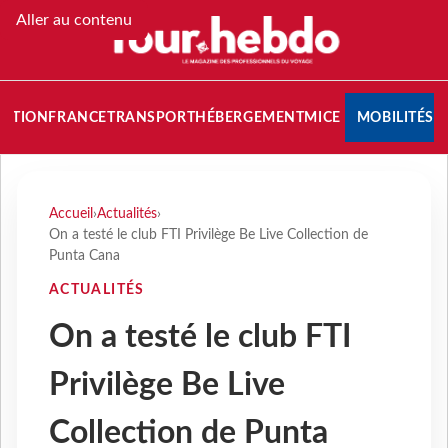
Aller au contenu
NATION
FRANCE
TRANSPORT
HÉBERGEMENT
MICE
MOBILITÉS
Accueil
›
Actualités
›
On a testé le club FTI Privilège Be Live Collection de
Punta Cana
ACTUALITÉS
On a testé le club FTI
Privilège Be Live
Collection de Punta