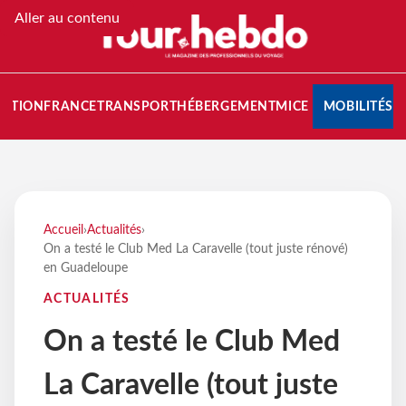
Aller au contenu
NATION
FRANCE
TRANSPORT
HÉBERGEMENT
MICE
MOBILITÉS
Accueil
›
Actualités
›
On a testé le Club Med La Caravelle (tout juste rénové)
en Guadeloupe
ACTUALITÉS
On a testé le Club Med
La Caravelle (tout juste