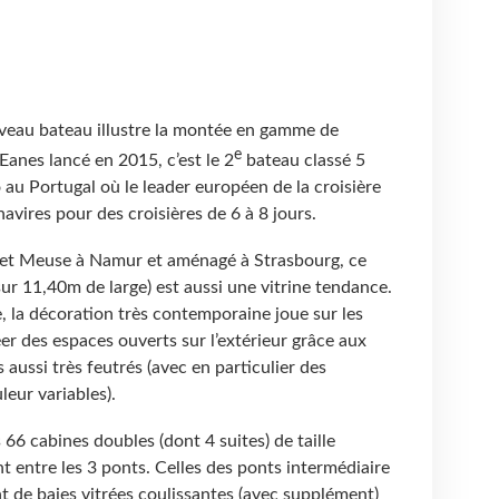
uveau bateau illustre la montée en gamme de
e
Eanes lancé en 2015, c’est le 2
bateau classé 5
 au Portugal où le leader européen de la croisière
navires pour des croisières de 6 à 8 jours.
 et Meuse à Namur et aménagé à Strasbourg, ce
ur 11,40m de large) est aussi une vitrine tendance.
e, la décoration très contemporaine joue sur les
éer des espaces ouverts sur l’extérieur grâce aux
aussi très feutrés (avec en particulier des
leur variables).
 66 cabines doubles (dont 4 suites) de taille
nt entre les 3 ponts. Celles des ponts intermédiaire
nt de baies vitrées coulissantes (avec supplément)