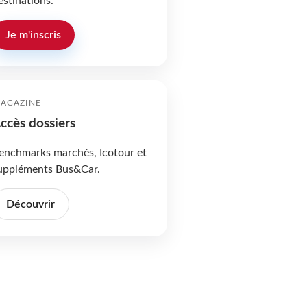
estinations.
Je m'inscris
AGAZINE
ccès dossiers
enchmarks marchés, Icotour et
uppléments Bus&Car.
Découvrir