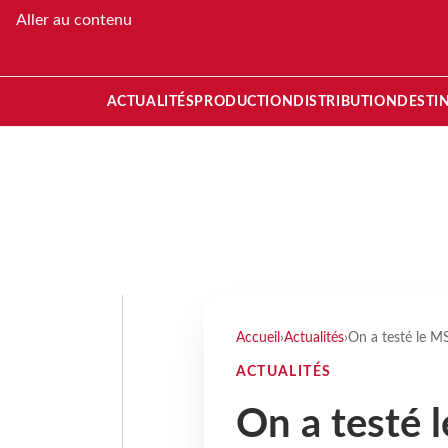
Aller au contenu
ACTUALITÉS
PRODUCTION
DISTRIBUTION
DESTI
Accueil
›
Actualités
›
On a testé le M
ACTUALITÉS
On a testé 