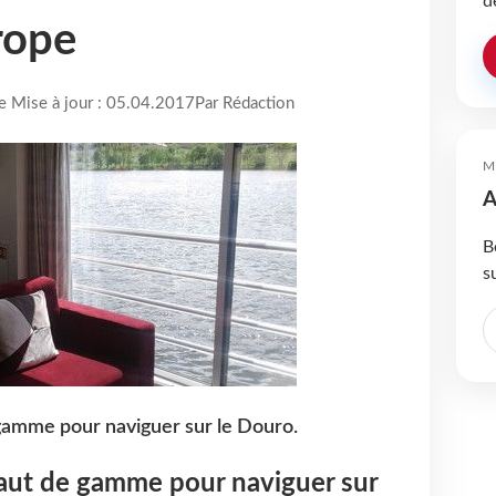
d
rope
re Mise à jour : 05.04.2017
Par Rédaction
M
A
B
s
gamme pour naviguer sur le Douro.
aut de gamme pour naviguer sur