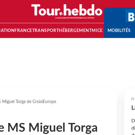
NATION
FRANCE
TRANSPORT
HÉBERGEMENT
MICE
MOBILITÉS
N
S Miguel Torga de CroisiEurope
L
D
le MS Miguel Torga
d