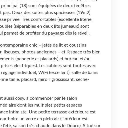
 principal (18) sont équipées de deux fenêtres
t pas. Deux des suites plus spacieuses (19m2)
se privée. Très confortables (excellente literie,
doubles (séparables en deux lits jumeaux) sont
ui permet de profiter du paysage dès le réveil.
ontemporaine chic – jetés de lit et coussins
r, liseuses, photos anciennes – et l’espace très bien
ments (penderie et placards) et bureau et/ou
prises électriques). Les cabines sont toutes avec
 réglage individuel, WiFi (excellent), salle de bains
nne taille, placard, miroir grossissant, sèche-
 aussi cosy, à commencer par le salon
édiaire dont les multiples petits espaces
ce intimiste. Une petite terrasse extérieure est
ur boire un verre en plein air (l’intérieur est
e l’été, saison très chaude dans le Douro). Situé sur