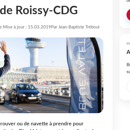
d
t de Roissy-CDG
re Mise à jour : 15.03.2019
Par Jean-Baptiste Tréboul
M
A
B
s
 trouver ou de navette à prendre pour