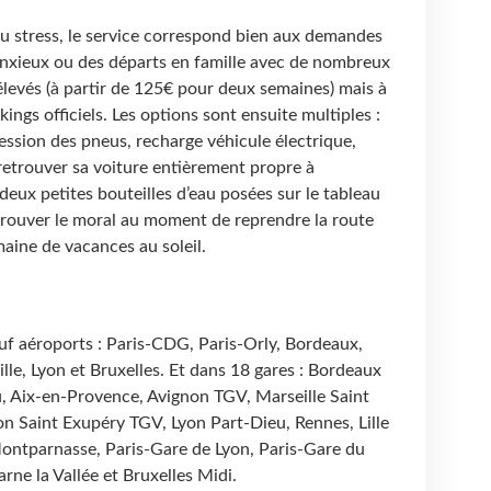
u stress, le service correspond bien aux demandes
 anxieux ou des départs en famille avec de nombreux
 élevés (à partir de 125€ pour deux semaines) mais à
ings officiels. Les options sont ensuite multiples :
ession des pneus, recharge véhicule électrique,
retrouver sa voiture entièrement propre à
c deux petites bouteilles d’eau posées sur le tableau
trouver le moral au moment de reprendre la route
aine de vacances au soleil.
uf aéroports : Paris-CDG, Paris-Orly, Bordeaux,
lle, Lyon et Bruxelles. Et dans 18 gares : Bordeaux
, Aix-en-Provence, Avignon TGV, Marseille Saint
yon Saint Exupéry TGV, Lyon Part-Dieu, Rennes, Lille
Montparnasse, Paris-Gare de Lyon, Paris-Gare du
rne la Vallée et Bruxelles Midi.