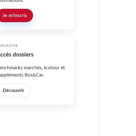
estinations.
Je m'inscris
AGAZINE
ccès dossiers
enchmarks marchés, Icotour et
uppléments Bus&Car.
Découvrir