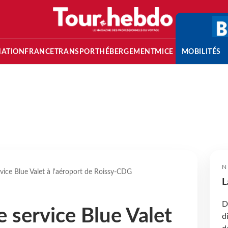
NATION
FRANCE
TRANSPORT
HÉBERGEMENT
MICE
MOBILITÉS
N
rvice Blue Valet à l'aéroport de Roissy-CDG
L
D
e service Blue Valet
d