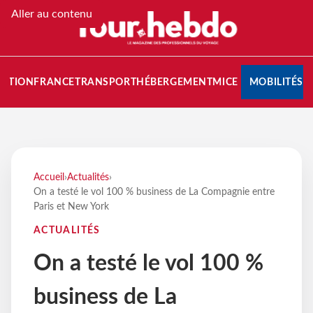
Aller au contenu
NATION
FRANCE
TRANSPORT
HÉBERGEMENT
MICE
MOBILITÉS
Accueil
›
Actualités
›
On a testé le vol 100 % business de La Compagnie entre
Paris et New York
ACTUALITÉS
On a testé le vol 100 %
business de La