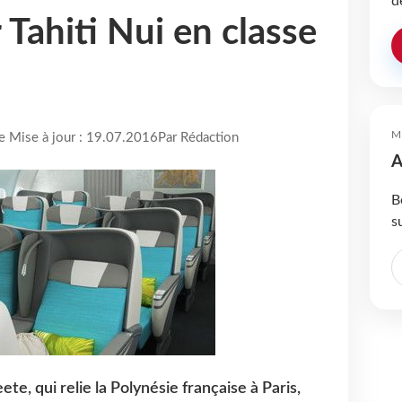
d
r Tahiti Nui en classe
M
re Mise à jour : 19.07.2016
Par Rédaction
A
B
s
e, qui relie la Polynésie française à Paris,