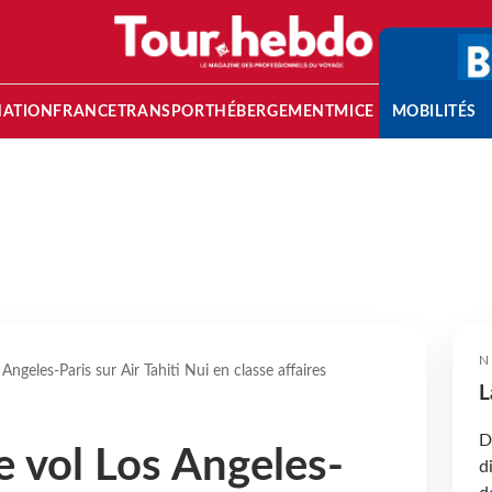
NATION
FRANCE
TRANSPORT
HÉBERGEMENT
MICE
MOBILITÉS
N
 Angeles-Paris sur Air Tahiti Nui en classe affaires
L
D
e vol Los Angeles-
d