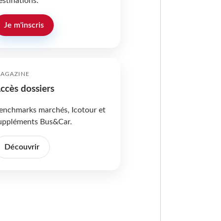
estinations.
Je m'inscris
AGAZINE
ccès dossiers
enchmarks marchés, Icotour et
uppléments Bus&Car.
Découvrir