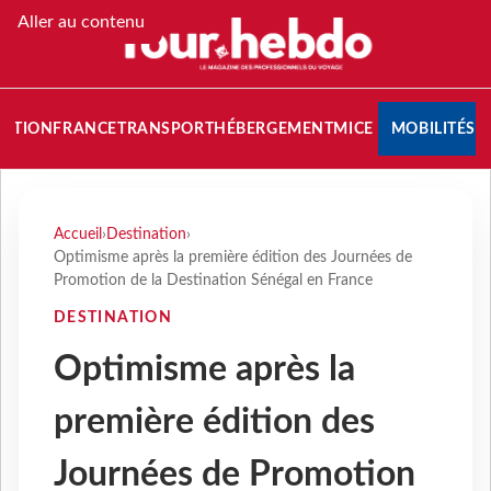
Aller au contenu
NATION
FRANCE
TRANSPORT
HÉBERGEMENT
MICE
MOBILITÉS
Accueil
›
Destination
›
Optimisme après la première édition des Journées de
Promotion de la Destination Sénégal en France
DESTINATION
Optimisme après la
première édition des
Journées de Promotion