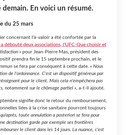
e demain. En voici un résumé.
ce du 25 mars
r concernant l'à-valoir a été confortée par la
 a débouté deux associations, l'UFC-Que choisir et
tisfaction »
pour Jean-Pierre Mas, président des
sitif prendra fin le 15 septembre prochain, et le
ommun se fera par conséquent à cette date.
« Nous
on de l'ordonnance. C'est un dispositif généreux par
ntraignant pour le client. Mais cela n'empêchera pas
ets, notamment sur le chômage partiel »
, a-t-il ajouté.
septembre signifie donc le retour du remboursement,
nnelles liées à la crise sanitaire pourront toujours
 qu'après, toute annulation a posteriori se fera pour
une destination garde par exemple ses frontières
mbourser le client dans les 14 jours. La nuance, c'est