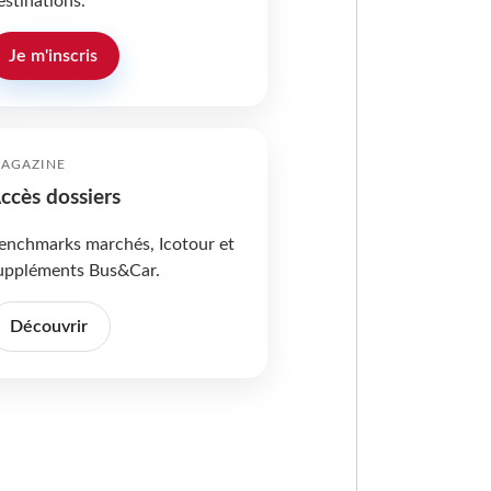
estinations.
Je m'inscris
AGAZINE
ccès dossiers
enchmarks marchés, Icotour et
uppléments Bus&Car.
Découvrir