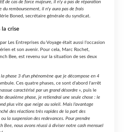
if de cas de force majeure, il n'y a pas de réparation
e du remboursement, il n'y aura pas de frais
alérie Boned, secrétaire générale du syndicat.
la crise
par Les Entreprises du Voyage était aussi l'occasion
aérien et son avenir. Pour cela, Marc Rochet,
nch Bee, est revenu sur la situation de ses deux
 la phase 3 d'un phénomène que je décompose en 4
éambule. Ces quatre phases, ce sont d'abord l'arrêt
massue caractérisé par un grand désordre »
, puis le
te deuxième phase, je retiendrai une seule chose : le
 fond plus vite que neige au soleil. Mais l'avantage
nché des réactions très rapides de la part des
l ou la suspension des redevances. Pour prendre
ch Bee, nous avons réussi à diviser notre cash mensuel