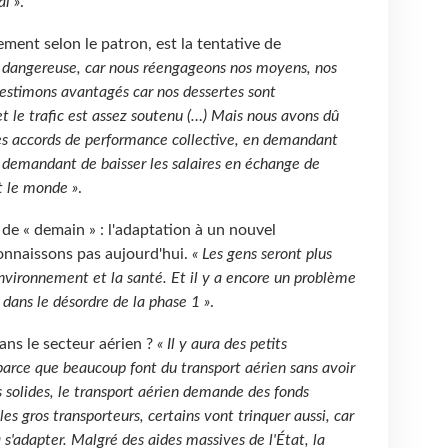
al »
.
ement selon le patron, est la tentative de
s dangereuse, car nous réengageons nos moyens, nos
 estimons avantagés car nos dessertes sont
et le trafic est assez soutenu (…) Mais nous avons dû
es accords de performance collective, en demandant
r demandant de baisser les salaires en échange de
t le monde »
.
e de « demain » : l'adaptation à un nouvel
nnaissons pas aujourd'hui.
« Les gens seront plus
environnement et la santé. Et il y a encore un problème
 dans le désordre de la phase 1 »
.
 dans le secteur aérien ?
« Il y aura des petits
 parce que beaucoup font du transport aérien sans avoir
ns solides, le transport aérien demande des fonds
les gros transporteurs, certains vont trinquer aussi, car
 s'adapter. Malgré des aides massives de l'État, la