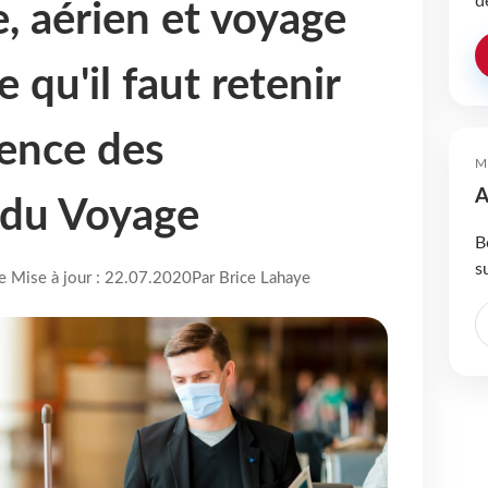
d
 aérien et voyage
ce qu'il faut retenir
rence des
M
A
 du Voyage
B
s
re Mise à jour : 22.07.2020
Par Brice Lahaye