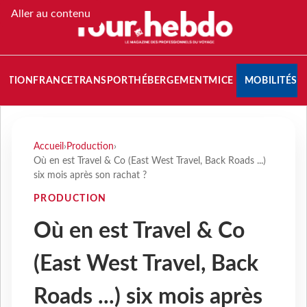
Aller au contenu
NATION
FRANCE
TRANSPORT
HÉBERGEMENT
MICE
MOBILITÉS
Accueil
›
Production
›
Où en est Travel & Co (East West Travel, Back Roads ...)
six mois après son rachat ?
PRODUCTION
Où en est Travel & Co
(East West Travel, Back
Roads ...) six mois après