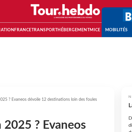
NATION
FRANCE
TRANSPORT
HÉBERGEMENT
MICE
MOBILITÉS
N
025 ? Evaneos dévoile 12 destinations loin des foules
L
D
n 2025 ? Evaneos
d