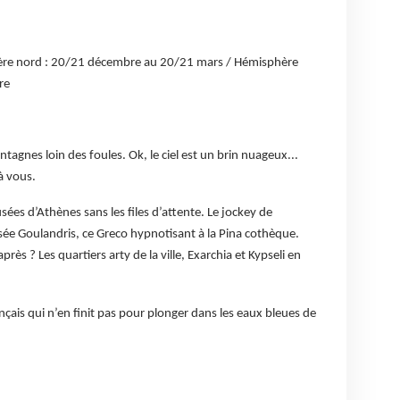
phère nord : 20/21 décembre au 20/21 mars / Hémisphère
re
ntagnes loin des foules. Ok, le ciel est un brin nuageux...
à vous.
ées d’Athènes sans les files d’attente. Le jockey de
sée Goulandris, ce Greco hypnotisant à la Pina cothèque.
ès ? Les quartiers arty de la ville, Exarchia et Kypseli en
ançais qui n’en finit pas pour plonger dans les eaux bleues de