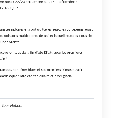
phère nord : 22/23 septembre au 21/22 décembre /
 20/21 juin
touristes indonésiens ont quitté les lieux, les Européens aussi.
es poissons multicolores de Bali et la cueillette des clous de
ur enivrante.
ncore longues de la fin d’été ET attraper les premières
win !
ançais, son léger blues et ses premiers frimas et voir
adisiaque entre été caniculaire et hiver glacial.
r
Tour Hebdo
.