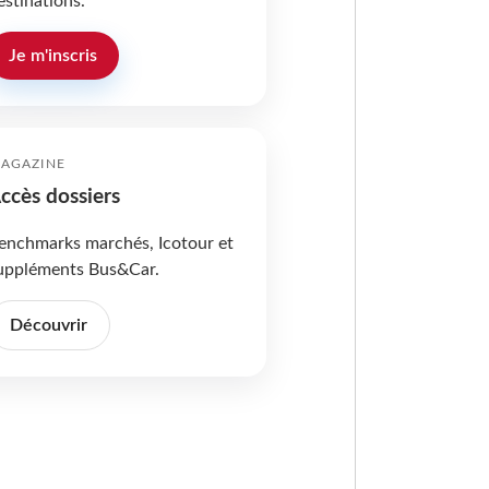
estinations.
Je m'inscris
AGAZINE
ccès dossiers
enchmarks marchés, Icotour et
uppléments Bus&Car.
Découvrir