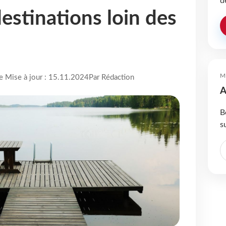
d
estinations loin des
M
re Mise à jour : 15.11.2024
Par Rédaction
A
B
s