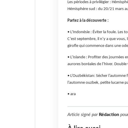
Les périodes à privilégier : Hémis
Hémisphère sud : du 20/21 mars au
Partez à la découverte :
• L'Indonésie : Éviter la foule. Les 
C’est septembre, il n’y a que vous, l
girofle qui commence dans une ode
• L’Islande : Profiter des journées e
aurores boréales de l’hiver. Double 
• L’Ouzbékistan: Sécher l’automne fr
l’automne ouzbek, petite lucarne par
• ara
Article signé par
Rédaction
pou