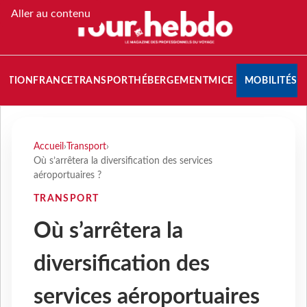
Aller au contenu
NATION
FRANCE
TRANSPORT
HÉBERGEMENT
MICE
MOBILITÉS
Accueil
›
Transport
›
Où s’arrêtera la diversification des services
aéroportuaires ?
TRANSPORT
Où s’arrêtera la
diversification des
services aéroportuaires