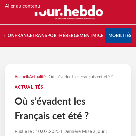
Aller au contenu
NATION
FRANCE
TRANSPORT
HÉBERGEMENT
MICE
MOBILITÉS
Accueil
›
Actualités
›
Où s’évadent les Français cet été ?
ACTUALITÉS
Où s’évadent les
Français cet été ?
Publié le : 10.07.2025 I Dernière Mise à jour :