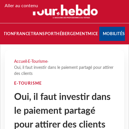
Aller au contenu
NATION
FRANCE
TRANSPORT
HÉBERGEMENT
MICE
MOBILITÉS
Accueil
›
E-Tourisme
›
Oui, il faut investir dans le paiement partagé pour attirer
des clients
E-TOURISME
Oui, il faut investir dans
le paiement partagé
pour attirer des clients