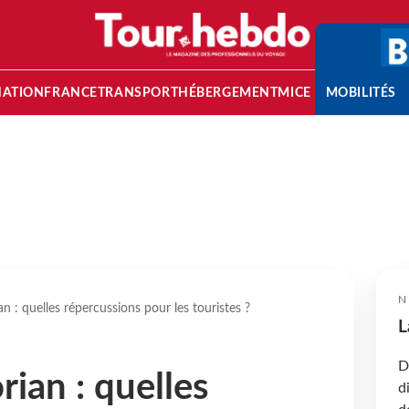
NATION
FRANCE
TRANSPORT
HÉBERGEMENT
MICE
MOBILITÉS
N
 : quelles répercussions pour les touristes ?
L
D
ian : quelles
d