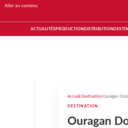
Aller au contenu
ACTUALITÉS
PRODUCTION
DISTRIBUTION
DESTI
Accueil
›
Destination
›
Ouragan Dorian
DESTINATION
Ouragan Dor