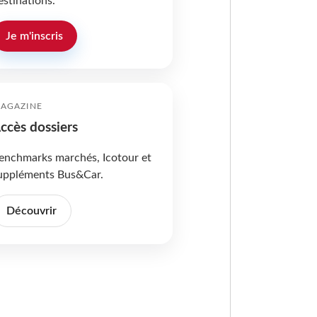
estinations.
Je m'inscris
AGAZINE
ccès dossiers
enchmarks marchés, Icotour et
uppléments Bus&Car.
Découvrir