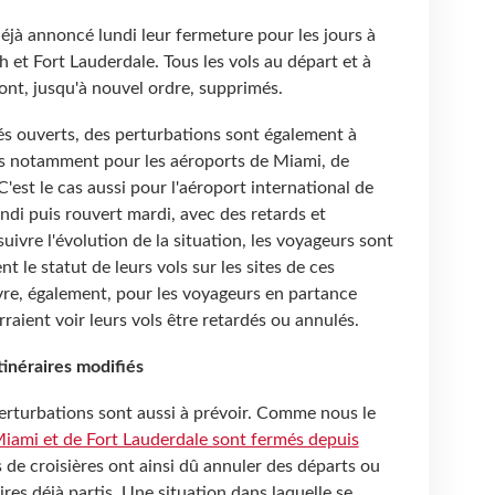
déjà annoncé lundi leur fermeture pour les jours à
 et Fort Lauderdale. Tous les vols au départ et à
ont, jusqu'à nouvel ordre, supprimés.
és ouverts, des perturbations sont également à
 cas notamment pour les aéroports de Miami, de
'est le cas aussi pour l'aéroport international de
ndi puis rouvert mardi, avec des retards et
uivre l'évolution de la situation, les voyageurs sont
t le statut de leurs vols sur les sites de ces
vre, également, pour les voyageurs en partance
raient voir leurs vols être retardés ou annulés.
itinéraires modifiés
erturbations sont aussi à prévoir. Comme nous le
Miami et de Fort Lauderdale sont fermés depuis
 de croisières ont ainsi dû annuler des départs ou
vires déjà partis. Une situation dans laquelle se