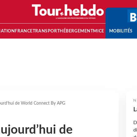
NATION
FRANCE
TRANSPORT
HÉBERGEMENT
MICE
MOBILITÉS
N
ourd’hui de World Connect By APG
L
D
ujourd’hui de
d