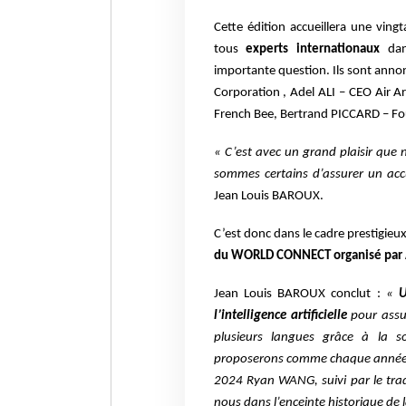
Cette édition accueillera une ving
tous
experts internationaux
dan
importante question. Ils sont anno
Corporation , Adel ALI – CEO Air 
French Bee, Bertrand PICCARD – Fou
« C’est avec un grand plaisir que
sommes certains d’assurer un accu
Jean Louis BAROUX.
C’est donc dans le cadre prestigi
du WORLD CONNECT organisé par 
Jean Louis BAROUX conclut :
«
U
l’intelligence artificielle
pour assu
plusieurs langues grâce à la s
proposerons comme chaque année un
2024 Ryan WANG, suivi par le trad
nous dans l’enceinte historique de la