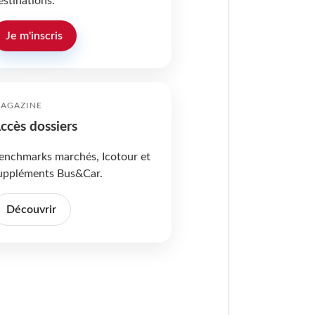
estinations.
Je m'inscris
AGAZINE
ccès dossiers
enchmarks marchés, Icotour et
uppléments Bus&Car.
Découvrir