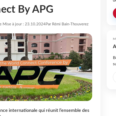
d
ect By APG
re Mise à jour : 23.10.2024
Par Rémi Bain-Thouverez
M
A
B
s
nce internationale qui réunit l’ensemble des