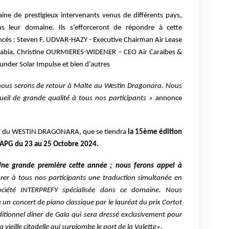
taine de prestigieux intervenants venus de différents pays,
s leur domaine. Ils s’efforceront de répondre à cette
ncés : Steven F. UDVAR-HAZY - Executive Chairman Air Lease
Arabia, Christine OURMIERES-WIDENER – CEO Air Caraïbes &
nder Solar Impulse et bien d’autres
 nous serons de retour à Malte au Westin Dragonara. Nous
eil de grande qualité à tous nos participants »
annonce
eux du WESTIN DRAGONARA, que se tiendra
la 15ème édition
APG du 23 au 25 Octobre 2024.
ne grande première cette année ; nous ferons appel à
rer à tous nos participants une traduction simultanée en
ociété INTERPREFY spécialisée dans ce domaine. Nous
 concert de piano classique par le lauréat du prix Cortot
itionnel dîner de Gala qui sera dressé exclusivement pour
 vieille citadelle qui surplombe le port de la Valette».