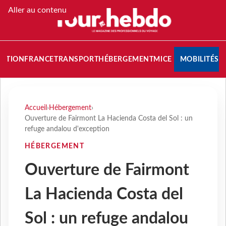
Aller au contenu
NATION
FRANCE
TRANSPORT
HÉBERGEMENT
MICE
MOBILITÉS
Accueil
›
Hébergement
›
Ouverture de Fairmont La Hacienda Costa del Sol : un
refuge andalou d'exception
HÉBERGEMENT
Ouverture de Fairmont
La Hacienda Costa del
Sol : un refuge andalou