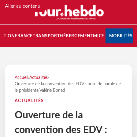
Aller au contenu
NATION
FRANCE
TRANSPORT
HÉBERGEMENT
MICE
MOBILITÉS
Accueil
›
Actualités
›
Ouverture de la convention des EDV : prise de parole de
la présidente Valérie Boned
ACTUALITÉS
Ouverture de la
convention des EDV :