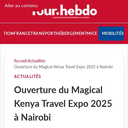
Aller au contenu
NATION
FRANCE
TRANSPORT
HÉBERGEMENT
MICE
MOBILITÉS
Accueil
›
Actualités
›
Ouverture du Magical Kenya Travel Expo 2025 à Nairobi
ACTUALITÉS
Ouverture du Magical
Kenya Travel Expo 2025
à Nairobi