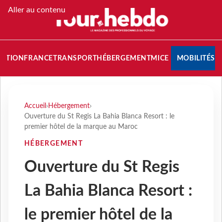
Aller au contenu
NATION
FRANCE
TRANSPORT
HÉBERGEMENT
MICE
MOBILITÉS
Accueil
›
Hébergement
›
Ouverture du St Regis La Bahia Blanca Resort : le
premier hôtel de la marque au Maroc
HÉBERGEMENT
Ouverture du St Regis
La Bahia Blanca Resort :
le premier hôtel de la