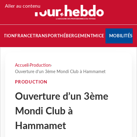
Aller au contenu
NATION
FRANCE
TRANSPORT
HÉBERGEMENT
MICE
MOBILITÉS
Accueil
›
Production
›
Ouverture d’un 3ème Mondi Club à Hammamet
PRODUCTION
Ouverture d’un 3ème
Mondi Club à
Hammamet