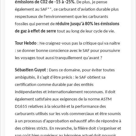
émissions de C02 de -15 à -25%.
De plus, je pense
également au SAF**, ce carburant d'aviation durable plus
respectueux de l'environnement que les carburants
fossiles qui permet de
réduire jusqu'à 80% les émissions
de gaz à effet de serre
tout au long de leur cycle de vie.
Tour Hebdo
: Ne craignez-vous pas la critique qui va naître
: se donner bonne conscience avec le SAF pour poursuivre
les voyages tout aussi tranquillement qu’avant ?
Sébastien Guyot :
Dans ce domaine, pour éviter toutes
ambiguïtés, il s’agit d’être précis : le SAF obtient sa
certification comme durable par des entités
indépendantes et internationalement reconnues. Il doit
également satisfaire aux exigences de la norme ASTM
D1655 relatives à la sécurité et la performance des
carburants utilisés sur les vols commerciaux et être soumis
à un processus d'approbation exhaustif
afin de répondre à
des critères stricts. En revanche
,
la filière doit s’organiser et
son coût bien supérieur au kérosène actuel doit pouvoir