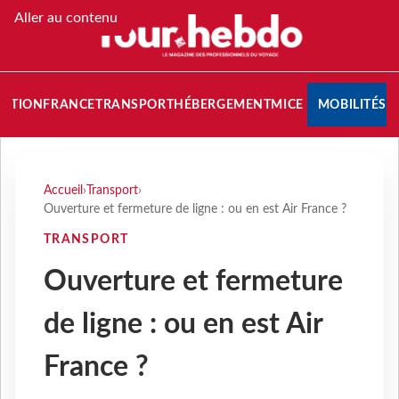
Aller au contenu
NATION
FRANCE
TRANSPORT
HÉBERGEMENT
MICE
MOBILITÉS
Accueil
›
Transport
›
Ouverture et fermeture de ligne : ou en est Air France ?
TRANSPORT
Ouverture et fermeture
de ligne : ou en est Air
France ?