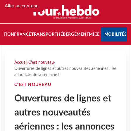
Aller au contenu
NATION
FRANCE
TRANSPORT
HÉBERGEMENT
MICE
MOBILITÉS
Accueil
›
C'est nouveau
›
Ouvertures de lignes et autres nouveautés aériennes : les
annonces de la semaine !
C'EST NOUVEAU
Ouvertures de lignes et
autres nouveautés
aériennes : les annonces