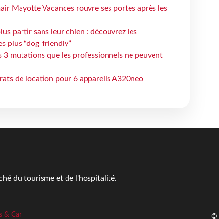
air Mayotte Vacances rouvre ses portes après les
lus partir sans leur chien : découvrez les
es plus “dog-friendly”
s 3 mutations que les professionnels ne peuvent
trats de location pour 6 appareils A320neo
é du tourisme et de l'hospitalité.
s & Car
© 