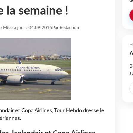
d
 la semaine !
re Mise à jour : 04.09.2015
Par Rédaction
M
A
B
s
andair et Copa Airlines, Tour Hebdo dresse le
aériennes.