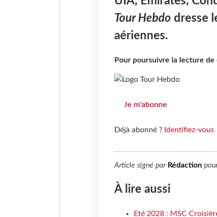
UIA, Emirates, Condo
Tour Hebdo
dresse l
aériennes.
Pour poursuivre la lecture d
Je m'abonne
Déjà abonné ?
Identifiez-vous
Article signé par
Rédaction
pou
À lire aussi
Eté 2028 : MSC Croisière