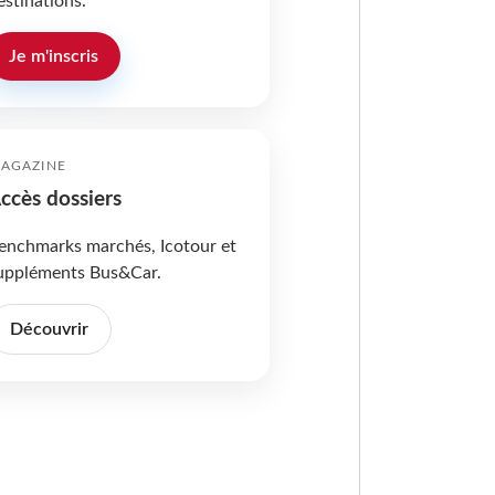
estinations.
Je m'inscris
AGAZINE
ccès dossiers
enchmarks marchés, Icotour et
uppléments Bus&Car.
Découvrir