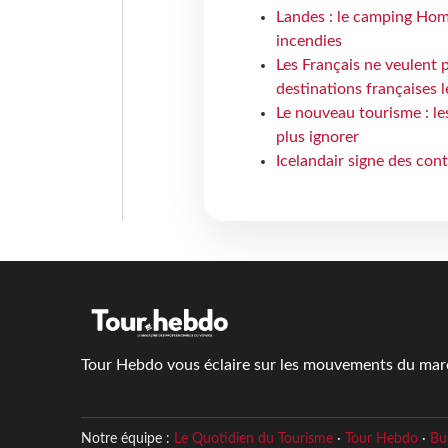
Landes : le camping Hom
incendies
Les Français ne veulent p
destinations françaises l
Le nouveau tourisme : le
plus ignorer
Icelandair signe des con
Tour Hebdo vous éclaire sur les mouvements du march
Notre équipe :
Le Quotidien du Tourisme
·
Tour Hebdo
·
Bu