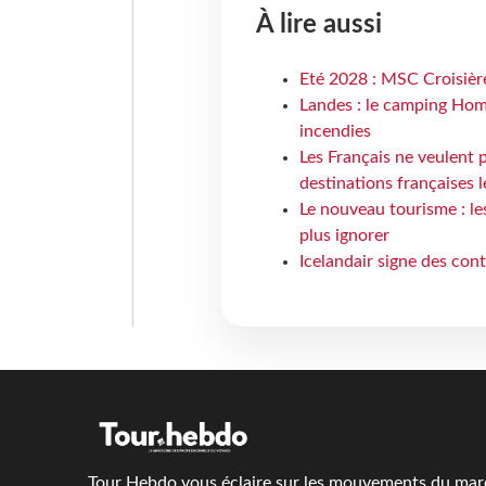
À lire aussi
Eté 2028 : MSC Croisière
Landes : le camping Hom
incendies
Les Français ne veulent p
destinations françaises l
Le nouveau tourisme : le
plus ignorer
Icelandair signe des con
Tour Hebdo vous éclaire sur les mouvements du march