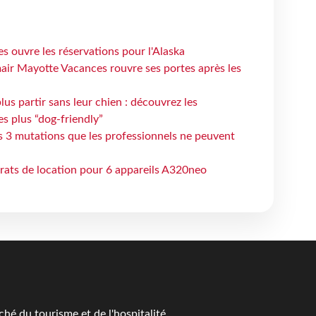
s ouvre les réservations pour l'Alaska
air Mayotte Vacances rouvre ses portes après les
lus partir sans leur chien : découvrez les
es plus “dog-friendly”
s 3 mutations que les professionnels ne peuvent
trats de location pour 6 appareils A320neo
é du tourisme et de l'hospitalité.