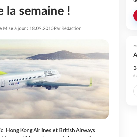
d
 la semaine !
re Mise à jour : 18.09.2015
Par Rédaction
M
A
B
s
ic, Hong Kong Airlines et British Airways