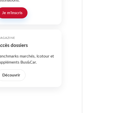
estinations.
Je m'inscris
AGAZINE
ccès dossiers
enchmarks marchés, Icotour et
uppléments Bus&Car.
Découvrir