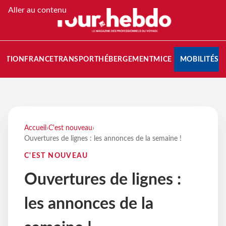
Aller au contenu
NATION
FRANCE
TRANSPORT
HÉBERGEMENT
MICE
MOBILITÉS
Accueil
›
C'est nouveau
›
Ouvertures de lignes : les annonces de la semaine !
C'EST NOUVEAU
Ouvertures de lignes :
les annonces de la