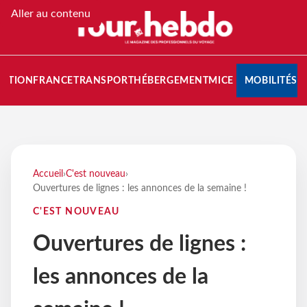
Aller au contenu
NATION
FRANCE
TRANSPORT
HÉBERGEMENT
MICE
MOBILITÉS
Accueil
›
C'est nouveau
›
Ouvertures de lignes : les annonces de la semaine !
C'EST NOUVEAU
Ouvertures de lignes :
les annonces de la