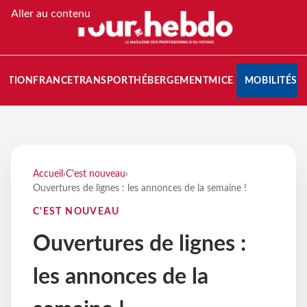
Aller au contenu
NATION
FRANCE
TRANSPORT
HÉBERGEMENT
MICE
MOBILITÉS
Accueil
›
C'est nouveau
›
Ouvertures de lignes : les annonces de la semaine !
C'EST NOUVEAU
Ouvertures de lignes :
les annonces de la