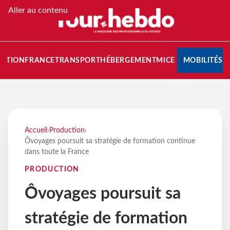
Aller au contenu
NATION
FRANCE
TRANSPORT
HÉBERGEMENT
MICE
MOBILITÉS
Accueil
›
Production
›
Ôvoyages poursuit sa stratégie de formation continue
dans toute la France
PRODUCTION
Ôvoyages poursuit sa
stratégie de formation