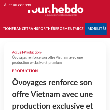
Aller au contenu
NATION
FRANCE
TRANSPORT
HÉBERGEMENT
MICE
MOBILITÉS
Accueil
›
Production
›
Ôvoyages renforce son offre Vietnam avec une
production exclusive et premium
PRODUCTION
Ôvoyages renforce son
offre Vietnam avec une
production exclusive et