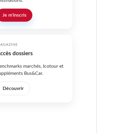
estinations.
Je m'inscris
AGAZINE
ccès dossiers
enchmarks marchés, Icotour et
uppléments Bus&Car.
Découvrir