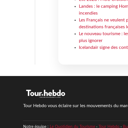
Landes : le camping Hom
incendies
Les Français ne veulent p
destinations françaises l
Le nouveau tourisme : le
plus ignorer
Icelandair signe des con
Tour Hebdo vous éclaire sur les mouvements du march
Notre équipe :
Le Quotidien du Tourisme
·
Tour Hebdo
·
Bu