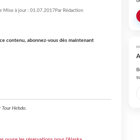
d
re Mise à jour : 01.07.2017
Par Rédaction
e ce contenu, abonnez-vous dès maintenant
M
A
B
s
r
Tour Hebdo
.
s ouvre les réservations pour l'Alaska