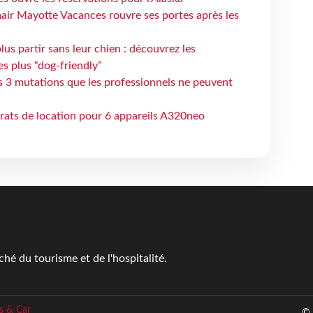
air Mayotte Vacances rouvre ses portes après les
lus partir sans leur chien : découvrez les
es plus “dog-friendly”
s 3 mutations que les professionnels ne peuvent
trats de location pour 6 appareils A320neo
é du tourisme et de l'hospitalité.
s & Car
© 