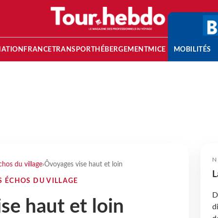
NATION
FRANCE
TRANSPORT
HÉBERGEMENT
MICE
MOBILITÉS
N
chos du village
›
Ôvoyages vise haut et loin
L
ES ÉCHOS DU VILLAGE
D
se haut et loin
d