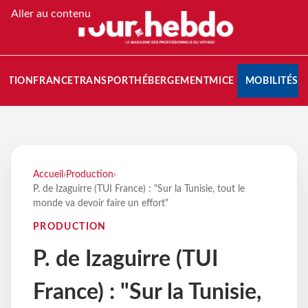
Aller au contenu
NATION
FRANCE
TRANSPORT
HÉBERGEMENT
MICE
MOBILITÉS
Accueil
›
Production
›
P. de Izaguirre (TUI France) : "Sur la Tunisie, tout le
monde va devoir faire un effort"
PRODUCTION
P. de Izaguirre (TUI
France) : "Sur la Tunisie,