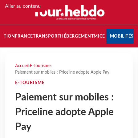
Aller au contenu
NATION
FRANCE
TRANSPORT
HÉBERGEMENT
MICE
MOBILITÉS
Accueil
›
E-Tourisme
›
Paiement sur mobiles : Priceline adopte Apple Pay
E-TOURISME
Paiement sur mobiles :
Priceline adopte Apple
Pay